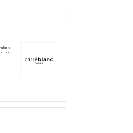
coloris
iller.