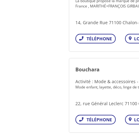
La boutique propose la marque de p
France , MARITHÉ+FRANÇOIS GIRB
14, Grande Rue 71100 Chalon
L
Téléphone
Bouchara
Activité : Mode & accessoires 
Mode enfant, layette, déco, linge de ta
22, rue Général Leclerc 71100
L
Téléphone