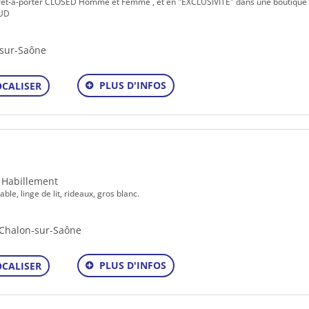
rêt-à-porter CLOSED Homme et Femme , et en "EXCLUSIVITÉ" dans une boutique
AUD
-sur-Saône
PLUS D'INFOS
OCALISER
- Habillement
ble, linge de lit, rideaux, gros blanc.
 Chalon-sur-Saône
PLUS D'INFOS
OCALISER