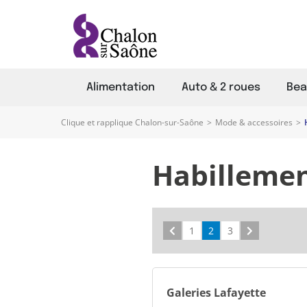
Alimentation
Auto & 2 roues
Bea
Clique et rapplique Chalon-sur-Saône
>
Mode & accessoires
>
Habillemen
Précédent
1
2
3
Suivant
Galeries Lafayette