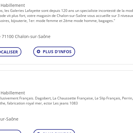
- Habillement
, les Galeries Lafayette sont depuis 120 ans un specialiste incontesté de la mod
de vit plus fort, votre magasin de Chalon-sur-Saône vous accueille sur 3 niveaux
essoires, bijouterie, 1er: mode femme et 2ème mode homme, bagages."
e 71100 Chalon-sur-Saône
PLUS D'INFOS
OCALISER
- Habillement
sivement Français. Dagobert, La Chaussette Française, Le Slip Français, Perrin,
the, fabrication royal mer, ector Les jeans 1083
sur-Saône