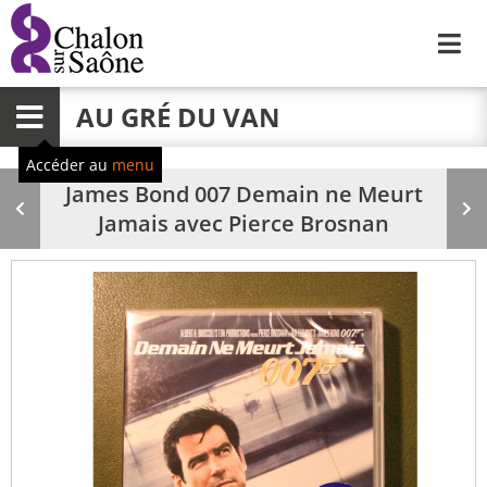
Me
AU GRÉ DU VAN
Menu
Accéder au
menu
James Bond 007 Demain ne Meurt
Produit
Pr
Jamais avec Pierce Brosnan
précédent
su