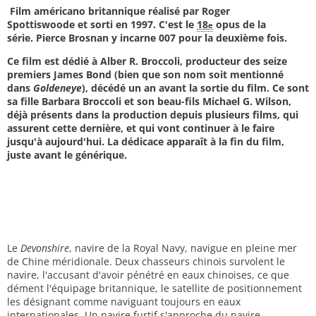
Film américano britannique réalisé par Roger
Spottiswoode et sorti en 1997. C'est le
18
opus de la
e
série. Pierce Brosnan y incarne 007 pour la deuxième fois.
Ce film est dédié à Alber R. Broccoli, producteur des seize
premiers James Bond (bien que son nom soit mentionné
dans
Goldeneye
), décédé un an avant la sortie du film. Ce sont
sa fille Barbara Broccoli et son beau-fils Michael G. Wilson,
déjà présents dans la production depuis plusieurs films, qui
assurent cette dernière, et qui vont continuer à le faire
jusqu'à aujourd'hui. La dédicace apparaît à la fin du film,
juste avant le générique.
Le
Devonshire
, navire de la Royal Navy, navigue en pleine mer
de Chine méridionale. Deux chasseurs chinois survolent le
navire, l'accusant d'avoir pénétré en eaux chinoises, ce que
dément l'équipage britannique, le satellite de positionnement
les désignant comme naviguant toujours en eaux
internationales. Un navire furtif s'approche du navire