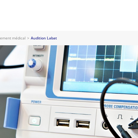
pement médical
>
Audition Labat