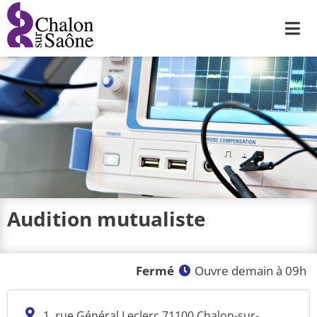
Me
Audition mutualiste
Fermé
Ouvre demain à 09h
1, rue Général Leclerc 71100 Chalon-sur-