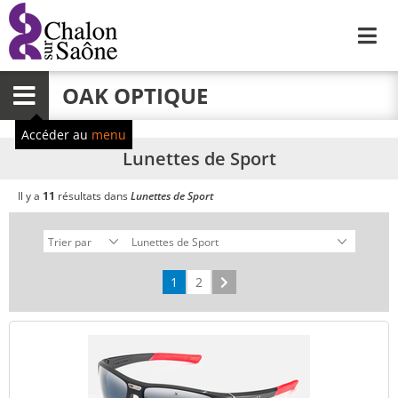
Me
OAK OPTIQUE
Menu
Accéder au
menu
Lunettes de Sport
Il y a
11
résultats dans
Lunettes de Sport
1
2
Suivant