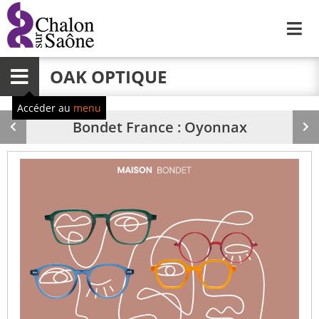
Me
OAK OPTIQUE
Menu
Accéder au
menu
Bondet France : Oyonnax
Produit
Pr
précédent
su