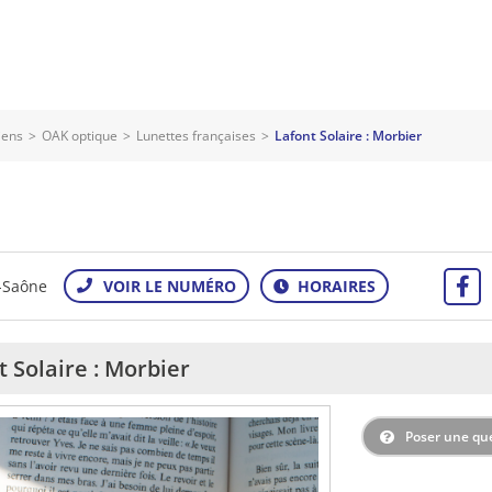
iens
>
OAK optique
>
Lunettes françaises
>
Lafont Solaire : Morbier
-Saône
t Solaire : Morbier
Poser une qu