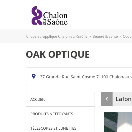
Clique et rapplique Chalon-sur-Saône
>
Beauté & santé
>
Optic
OAK OPTIQUE
37 Grande Rue Saint Cosme 71100 Chalon-sur
Lafon
ACCUEIL
Produit
précédent
PRODUITS NETTOYANTS
TÉLESCOPES ET LUNETTES