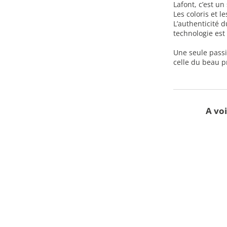
Lafont, c’est un
Les coloris et 
L’authenticité d
technologie est
Une seule passio
celle du beau pr
A voi