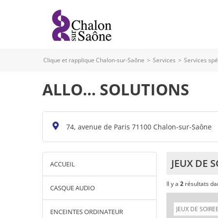
Clique et rapplique Chalon-sur-Saône
>
Services
>
Services spé
ALLO... SOLUTIONS
74, avenue de Paris 71100 Chalon-sur-Saône
JEUX DE S
ACCUEIL
Il y a
2
résultats d
CASQUE AUDIO
ENCEINTES ORDINATEUR